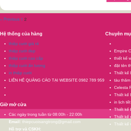
« Previous
1
2
Hệ thống của hàng
Chuyên mụ
thiệp cưới giá rẻ
thiệp cưới đẹp
Empire C
thiệp cưới cao cấp
thiết kế
thiệp cưới ấn tượng
đặt tên 
in thiệp cưới
Thiết kế
LIÊN HÊ QUẢNG CÁO TẠI WEBSITE 0982 789 959
tàu thăm
Celesta 
Thiết kế 
in lịch tết
Giờ mở cửa
Thiết kế
Các ngày trong tuần từ 08:00h - 22:00h
Thiết kế 
Email:
thiepcuoisangtrong@gmail.com
Thiết kế
Hỗ trợ và CSKH: