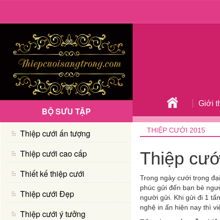
Giới t
BỘ SƯU TẬP
THIỆP CƯỚI 2015
Thiệp cưới ấn tượng
Thiệp cưới cao cấp
Thiệp cướ
Thiết kế thiệp cưới
Trong ngày cưới trọng đạ
phúc gửi đến bạn bè người 
Thiệp cưới Đẹp
người gửi. Khi gửi đi 1 t
nghệ in ấn hiện nay thì v
Thiệp cưới ý tưởng