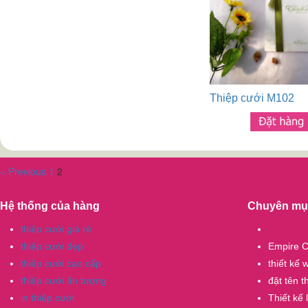
Thiệp cưới M102
« Previous
1
2
Hệ thống của hàng
Chuyên mụ
thiệp cưới giá rẻ
thiệp cưới đẹp
Empire C
thiệp cưới cao cấp
thiết kế
thiệp cưới ấn tượng
đặt tên 
in thiệp cưới
Thiết kế