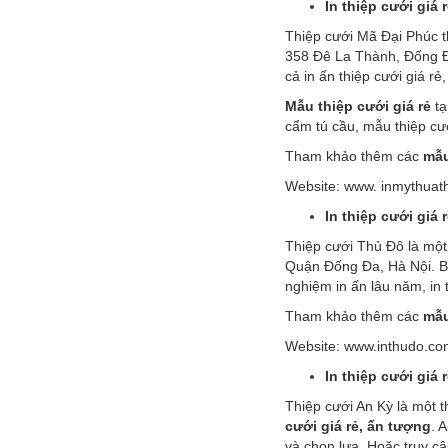
In thiệp cưới giá
Thiệp cưới Mã Đại Phúc 
358 Đê La Thành, Đống Đa
cả in ấn thiệp cưới giá rẻ
Mẫu thiệp cưới giá rẻ
tạ
cẩm tú cầu, mẫu thiệp cư
Tham khảo thêm các
mẫu
Website: www. inmythuat
In thiệp cưới giá 
Thiệp cưới Thủ Đô là mộ
Quận Đống Đa, Hà Nội. Bộ
nghiệm in ấn lâu năm, in 
Tham khảo thêm các
mẫu
Website: www.inthudo.co
In thiệp cưới giá 
Thiệp cưới An Kỳ là một 
cưới giá rẻ, ấn tượng
. 
và chọn lựa. Hoặc truy c