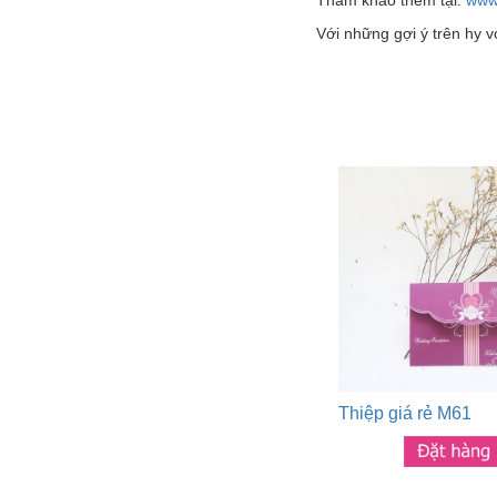
Tham khảo thêm tại:
www
Với những gợi ý trên hy 
Thiệp giá rẻ M61