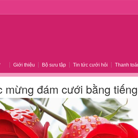
Giới thiệu
Bộ sưu tập
Tin tức cưới hỏi
Thanh toá
 mừng đám cưới bằng tiến