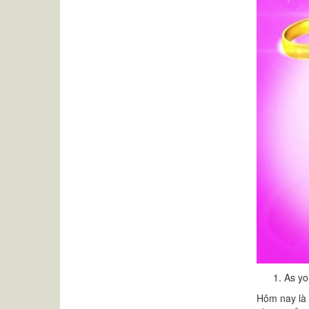
As yo
Hôm nay là 