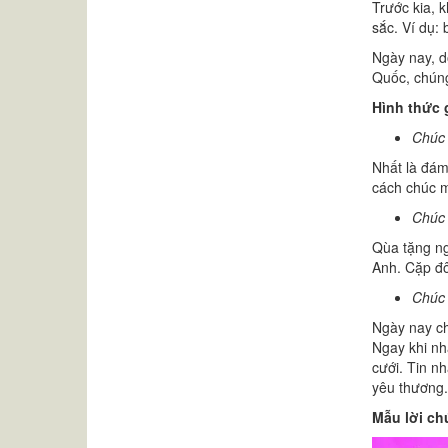
Trước kia, 
sắc. Ví dụ:
Ngày nay, d
Quốc, chúng
Hình thức 
Chúc 
Nhất là đám
cách chúc m
Chúc 
Qùa tặng ng
Anh. Cặp đô
Chúc 
Ngày nay chỉ
Ngay khi nh
cưới. Tin n
yêu thương.
Mẫu lời c