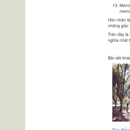
Marri
memor
Hôn nhân là
những giấc 
Trên đây là
nghĩa nhất 
Bài viết khá
Địa điể