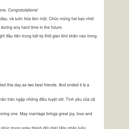
 one. Congratulations!
n đau, và luôn hòa làm một. Chúc mừng hai bạn nhé!
 during any hard time in the future.
ĩ đầu tiên trong bất kỳ thời gian khó khăn nào trong
ed this day as two best friends. And ended it is a
ân tràn ngập những điều tuyệt vời. Tình yêu của cả
coming one. May marriage brings great joy, love and
phúc trong ngày thành đôi nhé! Hôn nhân luôn