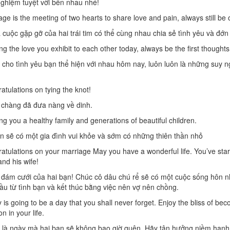
nghiệm tuyệt vời bên nhau nhé!
age is the meeting of two hearts to share love and pain, always still be
 cuộc gặp gỡ của hai trái tim có thể cùng nhau chia sẻ tình yêu và đớ
ng the love you exhibit to each other today, always be the first thoughts
cho tình yêu bạn thể hiện với nhau hôm nay, luôn luôn là những suy ngh
atulations on tying the knot!
chàng đã đưa nàng về dinh.
ng you a healthy family and generations of beautiful children.
n sẽ có một gia đình vui khỏe và sớm có những thiên thần nhỏ
atulations on your marriage May you have a wonderful life. You’ve start
nd his wife!
ám cưới của hai bạn! Chúc cô dâu chú rể sẽ có một cuộc sống hôn nh
đầu từ tình bạn và kết thúc bằng việc nên vợ nên chồng.
 is going to be a day that you shall never forget. Enjoy the bliss of be
n in your life.
là ngày mà hai bạn sẽ không bao giờ quên. Hãy tận hưởng niềm hạnh 