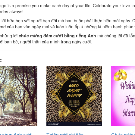
age is a promise you make each day of your life. Celebrate your love
ies always!
 lời hứa hẹn với người bạn đời mà bạn buộc phải thực hiện mỗi ngày. 
mơ của bạn vào ngày mai và luôn luôn ấp ủ những kỉ niệm hạnh phúc 
 những lời
chúc mừng đám cưới bằng tiếng Anh
mà chúng tôi đã tổn
tới bạn bè, người thân của mình trong ngày cưới.
c:
m chụp ảnh cưới
Thiệp mời dự tiệc
Chúc mừng