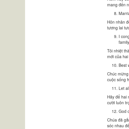
mang đến nh
Marri
Hôn nhân đế
tương lai tư
I con
family
Tôi nhiệt t
mới của hai
Best 
Chúc mừng h
cuộc sống h
Let a
Hãy để hai 
cười luôn tr
God c
Chúa đã gắn
sóc nhau đế