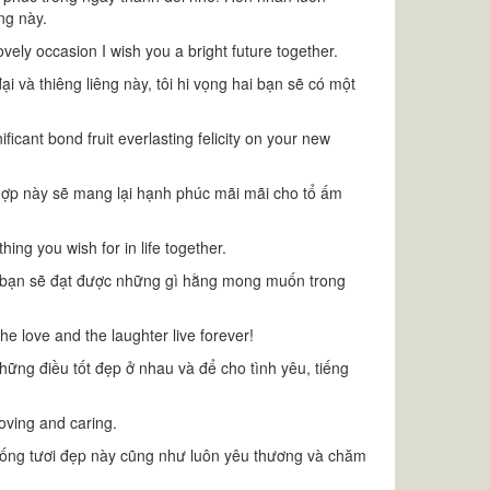
ng này.
vely occasion I wish you a bright future together.
 và thiêng liêng này, tôi hi vọng hai bạn sẽ có một
icant bond fruit everlasting felicity on your new
ợp này sẽ mang lại hạnh phúc mãi mãi cho tổ ấm
ng you wish for in life together.
 bạn sẽ đạt được những gì hằng mong muốn trong
he love and the laughter live forever!
hững điều tốt đẹp ở nhau và để cho tình yêu, tiếng
oving and caring.
 sống tươi đẹp này cũng như luôn yêu thương và chăm