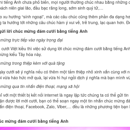
khi tiếng Anh chưa phổ biến, mọi người thường chúc nhau bằng những 
 bách niên giai lão, đầu bạc răng long, sớm sinh quý tử,…
o xu hướng “sính ngoại”, mà các câu chúc cũng thêm phần đa dạng hơn
 ta hướng tới những câu chúc hàm ý vui vẻ, trẻ trung, lạc quan hơn. 
gửi lời chúc mừng đám cưới bằng tiếng Anh
mừng trực tiếp vào ngày trọng đại
 cưới Việt kiều thì việc sử dụng lời chúc mừng đám cưới bằng tiếng Anh
ừng kiểu Tây hóa này.
mừng trong thiệp kèm với quà tặng
ày cưới sẽ ý nghĩa nếu có thêm một tấm thiệp nhỏ xinh xắn cùng với
i vừa háo hức mở quà, lại vừa hì hụi ngồi dịch ý nghĩa mà bạn mình vừ
mừng qua tin nhắn điện thoại, mạng xã hội
 với một thiết bị kết nối internet là ngay lập tức chúng ta có thể gửi tin
ận được lời mời cưới, bạn có thể soạn ngay một tin nhắn chúc mừng 
hắn điện thoại, Facebook, Zalo, Viber,… đều là những phương tiện bạn
húc mừng đám cưới bằng tiếng Anh