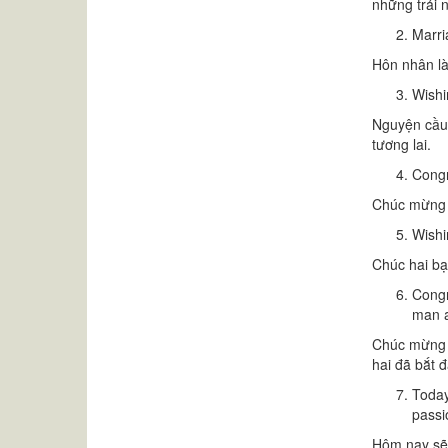
những trải 
Marri
Hôn nhân là
Wishi
Nguyện cầu 
tương lai.
Congr
Chúc mừng 
Wishi
Chúc hai bạ
Congr
man a
Chúc mừng đ
hai đã bắt 
Today
passio
Hôm nay sẽ 