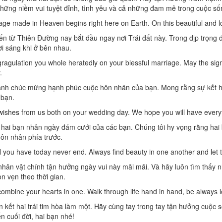
ững niềm vui tuyệt đỉnh, tình yêu và cả những đam mê trong cuộc số
age made in Heaven begins right here on Earth. On this beautiful and lo
n từ Thiên Đường nay bắt đầu ngay nơi Trái đất này. Trong dịp trọng đại
ơi sáng khi ở bên nhau.
gragulation you whole heratedly on your blessful marriage. May the signif
.
hành chúc mừng hạnh phúc cuộc hôn nhân của bạn. Mong rằng sự kết h
 bạn.
wishes from us both on your wedding day. We hope you will have everythi
ai bạn nhân ngày đám cưới của các bạn. Chúng tôi hy vọng rằng hai
ôn nhân phía trước.
ll you have today never end. Always find beauty in one another and let t
nhân vật chính tận hưởng ngày vui này mãi mãi. Và hãy luôn tìm thấy n
ọn vẹn theo thời gian.
ombine your hearts in one. Walk through life hand in hand, be always l
 kết hai trái tim hòa làm một. Hãy cùng tay trong tay tận hưởng cuộc
n cuối đời, hai bạn nhé!