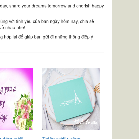
 today, share your dreams tomorrow and cherish happy
Cùng với tình yêu của bạn ngày hôm nay, chia sẻ
về nhau nhé!
g hợp lại để giúp bạn gửi đi những thông điệp ý
 đám cưới
Thiệp cưới vuông