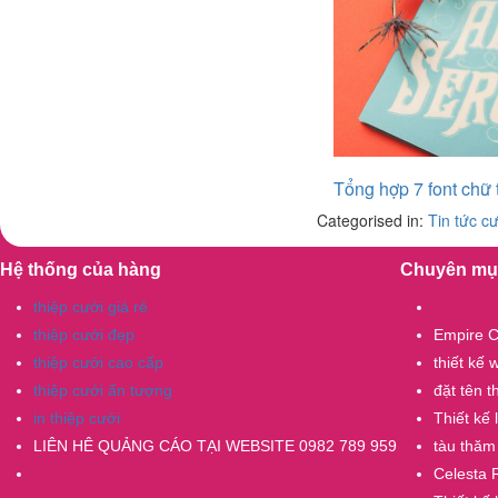
Tổng hợp 7 font chữ 
Categorised in:
Tin tức cư
Hệ thống của hàng
Chuyên mụ
thiệp cưới giá rẻ
thiệp cưới đẹp
Empire C
thiệp cưới cao cấp
thiết kế
thiệp cưới ấn tượng
đặt tên 
in thiệp cưới
Thiết kế
LIÊN HÊ QUẢNG CÁO TẠI WEBSITE 0982 789 959
tàu thăm
Celesta 