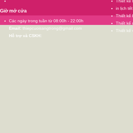
Thiết kế 
in lịch tết
Giờ mở cửa
Thiết kế
Các ngày trong tuần từ 08:00h - 22:00h
Thiết kế 
Email:
thiepcuoisangtrong@gmail.com
Thiết kế
Hỗ trợ và CSKH: