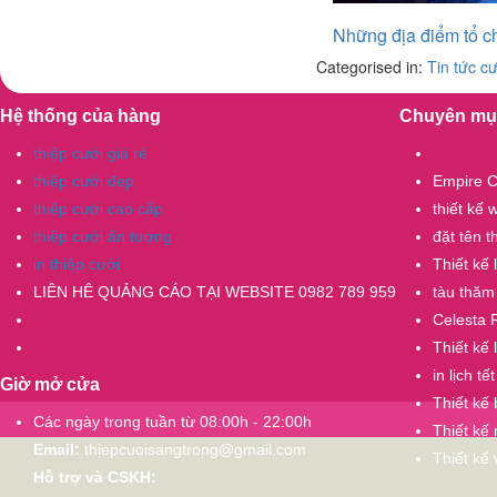
Những địa điểm tổ chứ
Categorised in:
Tin tức cư
Hệ thống của hàng
Chuyên mụ
thiệp cưới giá rẻ
thiệp cưới đẹp
Empire C
thiệp cưới cao cấp
thiết kế
thiệp cưới ấn tượng
đặt tên 
in thiệp cưới
Thiết kế
LIÊN HÊ QUẢNG CÁO TẠI WEBSITE 0982 789 959
tàu thăm
Celesta 
Thiết kế 
in lịch tết
Giờ mở cửa
Thiết kế
Các ngày trong tuần từ 08:00h - 22:00h
Thiết kế 
Email:
thiepcuoisangtrong@gmail.com
Thiết kế
Hỗ trợ và CSKH: