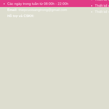
Các ngày trong tuần từ 08:00h - 22:00h
Thiết kế 
Email:
thiepcuoisangtrong@gmail.com
Thiết kế
Hỗ trợ và CSKH: