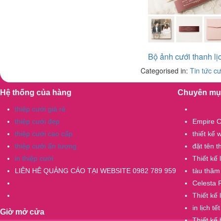
Bộ ảnh cưới thanh lị
Categorised in:
Tin tức cư
Hệ thống của hàng
Chuyên mụ
thiệp cưới giá rẻ
thiệp cưới đẹp
Empire C
thiệp cưới cao cấp
thiết kế
thiệp cưới ấn tượng
đặt tên 
in thiệp cưới
Thiết kế
LIÊN HÊ QUẢNG CÁO TẠI WEBSITE 0982 789 959
tàu thăm
Celesta 
Thiết kế 
in lịch tết
Giờ mở cửa
Thiết kế