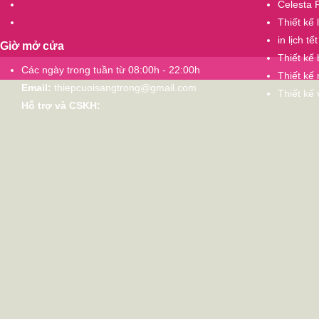
Celesta 
Thiết kế 
in lịch tết
Giờ mở cửa
Thiết kế
Các ngày trong tuần từ 08:00h - 22:00h
Thiết kế 
Email:
thiepcuoisangtrong@gmail.com
Thiết kế
Hỗ trợ và CSKH: