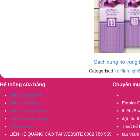
Cách xưng hô trong t
Categorised in:
Kinh nghi
Hệ thống của hàng
Chuyên mụ
thiệp cưới giá rẻ
thiệp cưới đẹp
Empire C
thiệp cưới cao cấp
thiết kế
thiệp cưới ấn tượng
đặt tên 
in thiệp cưới
Thiết kế
LIÊN HÊ QUẢNG CÁO TẠI WEBSITE 0982 789 959
tàu thăm