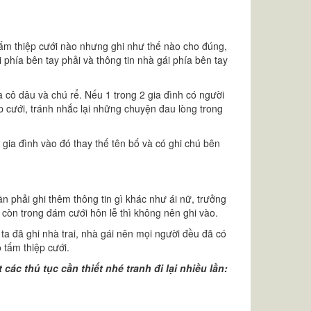
ỳ tấm thiệp cưới nào nhưng ghi như thế nào cho đúng,
ai phía bên tay phải và thông tin nhà gái phía bên tay
a cô dâu và chú rể. Nếu 1 trong 2 gia đình có người
p cưới, tránh nhắc lại những chuyện đau lòng trong
 gia đình vào đó thay thế tên bố và có ghi chú bên
ần phải ghi thêm thông tin gì khác như ái nữ, trưởng
còn trong đám cưới hôn lễ thì không nên ghi vào.
ta đã ghi nhà trai, nhà gái nên mọi người đều đã có
 tấm thiệp cưới.
ác thủ tục cần thiết nhé tranh đi lại nhiều lần: