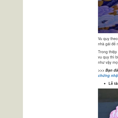
Vu quy theo
nhà gái để 
Trong thiệp 
vu quy thì b
như vậy mọi
>>> Bạn đã
chứng nhậ
Lễ t