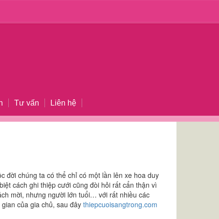
n
Tư vấn
Liên hệ
c đời chúng ta có thể chỉ có một lần lên xe hoa duy
ệt cách ghi thiệp cưới cũng đòi hỏi rất cẩn thận vì
ch mời, nhưng người lớn tuổi… với rất nhiều các
i gian của gia chủ, sau đây
thiepcuoisangtrong.com