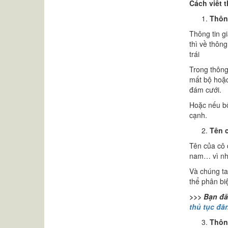
Cách viết 
Thông
Thông tin gi
thì về thông
trái
Trong thông
mất bộ hoặc
đám cưới.
Hoặc nếu bố
cạnh.
Tên 
Tên của cô 
nam… vì nhữ
Và chúng ta
thể phân bi
>>> Bạn đã 
thủ tục đă
Thông