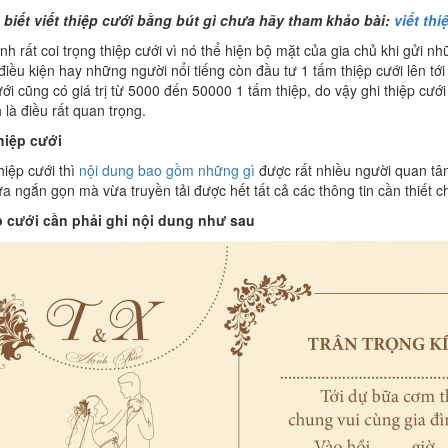
 biết viết thiệp cưới bằng bút gì chưa hãy tham khảo bài:
viết thi
ình rất coi trọng thiệp cưới vì nó thể hiện bộ mặt của gia chủ khi gửi
điều kiện hay những người nổi tiếng còn đầu tư 1 tấm thiệp cưới lên tới
ưới cũng có giá trị từ 5000 đến 50000 1 tấm thiệp, do vậy ghi thiệp cư
 là điều rất quan trọng.
hiệp cưới
hiệp cưới thì
nội dung bao gồm những gì
được rất nhiều người quan tâm
ừa ngắn gọn mà vừa truyền tải được hết tất cả các thông tin cần thiết 
p cưới cần phải ghi nội dung như sau